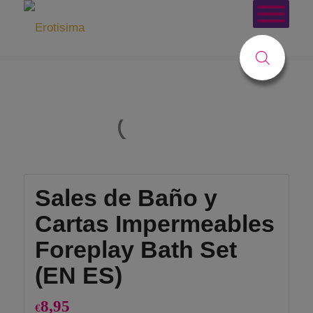
Tienda
Usted está aquí:
Inicio
/
Tienda
/
Juegos
/
Juegos de Cartas
/
Sales de Baño y Cartas Impermeables Foreplay Bath Set (EN ES)
Sales de Baño y
Cartas Impermeables
Foreplay Bath Set
(EN ES)
8,95
€