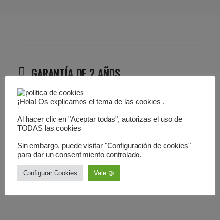
GARANTÍA DE 2 AÑOS
DISCRECIÓN
¡Hola! Os explicamos el tema de las cookies .
Al hacer clic en "Aceptar todas", autorizas el uso de
TODAS las cookies.
SEGURIDAD SSL
Sin embargo, puede visitar "Configuración de cookies"
para dar un consentimiento controlado.
DEVOLUCIÓN 1 AÑO
Configurar Cookies
Vale 🤝