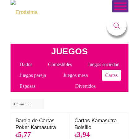
Usted está aquí:
Inicio
/
Tienda
/
Juegos
/
Juegos de Cartas
JUEGOS
Dados
Comestibles
Juegos sociedad
Juegos pareja
Juegos mesa
Cartas
Esposas
Divertidos
Ordenar por
Baraja de Cartas
Cartas Kamasutra
Poker Kamasutra
Bolsillo
5,77
3,94
€
€