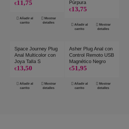
11,75
Púrpura
€
13,75
€
Añadir al
Mostrar
carrito
detalles
Añadir al
Mostrar
carrito
detalles
Space Journey Plug
Asher Plug Anal con
Anal Multicolor con
Control Remoto USB
Joya Talla S
Magnético Negro
13,50
51,95
€
€
Añadir al
Mostrar
Añadir al
Mostrar
carrito
detalles
carrito
detalles