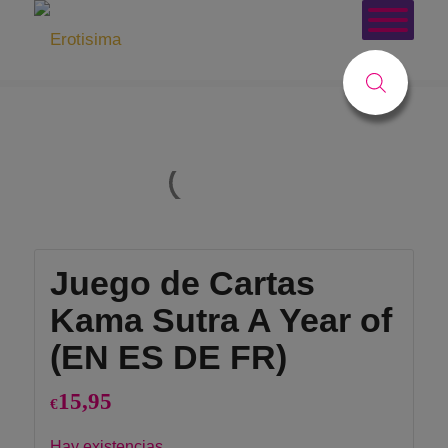
Tienda
Usted está aquí:
Inicio
/
Tienda
/
Juegos
/
Juegos de Cartas
/
Juego de Cartas Kama Sutra A Year of (EN ES DE FR)
Juego de Cartas
Kama Sutra A Year of
(EN ES DE FR)
15,95
€
Hay existencias