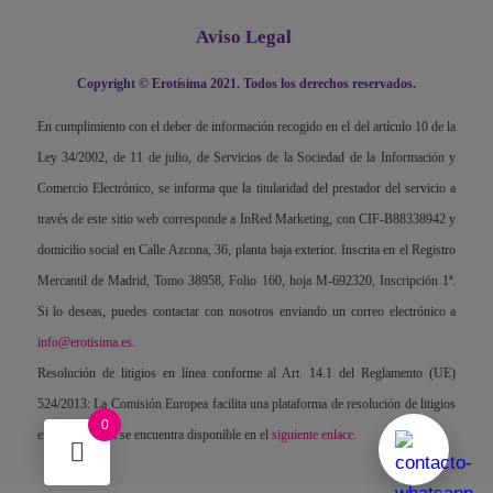
Aviso Legal
Copyright © Erotísima 2021. Todos los derechos reservados.
En cumplimiento con el deber de información recogido en el del artículo 10 de la
Ley 34/2002, de 11 de julio, de Servicios de la Sociedad de la Información y
Comercio Electrónico, se informa que la titularidad del prestador del servicio a
través de este sitio web corresponde a InRed Marketing, con CIF-B88338942 y
domicilio social en Calle Azcona, 36, planta baja exterior. Inscrita en el Registro
Mercantil de Madrid, Tomo 38958, Folio 160, hoja M-692320, Inscripción 1ª.
Si lo deseas, puedes contactar con nosotros enviando un correo electrónico a
info@erotisima.es
.
Resolución de litigios en línea conforme al Art. 14.1 del Reglamento (UE)
524/2013: La Comisión Europea facilita una plataforma de resolución de litigios
0
en línea, la cual se encuentra disponible en el
siguiente enlace
.