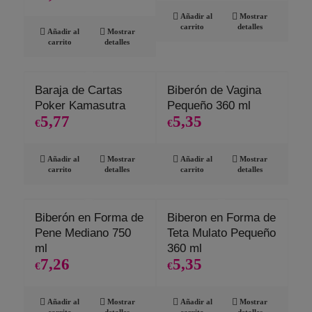
Añadir al
Mostrar
carrito
detalles
Añadir al
Mostrar
carrito
detalles
Baraja de Cartas
Biberón de Vagina
Poker Kamasutra
Pequeño 360 ml
5,77
5,35
€
€
Añadir al
Mostrar
Añadir al
Mostrar
carrito
detalles
carrito
detalles
Biberón en Forma de
Biberon en Forma de
Pene Mediano 750
Teta Mulato Pequeño
ml
360 ml
7,26
5,35
€
€
Añadir al
Mostrar
Añadir al
Mostrar