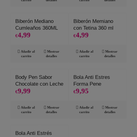
carrito
detalles
carrito
detalles
Biberón Mediano
Biberón Memiano
Cumleaños 360ML
con Tetina 360 ml
4,99
4,99
€
€
Añadir al
Mostrar
Añadir al
Mostrar
carrito
detalles
carrito
detalles
Body Pen Sabor
Bola Anti Estres
Chocolate con Leche
Forma Pene
9,99
9,95
€
€
Añadir al
Mostrar
Añadir al
Mostrar
carrito
detalles
carrito
detalles
Bola Anti Estrés