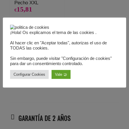
Pecho XXL
15,81
€
Añadir al
Mostrar
carrito
detalles
¡Hola! Os explicamos el tema de las cookies .
Al hacer clic en "Aceptar todas", autorizas el uso de
TODAS las cookies.
1
2
3
›
»
Página 1 de 15
Sin embargo, puede visitar "Configuración de cookies"
para dar un consentimiento controlado.
Configurar Cookies
Vale 🤝
GARANTÍA DE 2 AÑOS