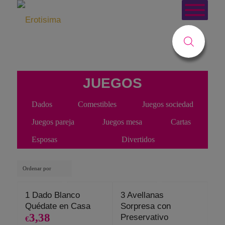
Usted está aquí:
Inicio
/
Tienda
/
Juegos
JUEGOS
Dados
Comestibles
Juegos sociedad
Juegos pareja
Juegos mesa
Cartas
Esposas
Divertidos
Ordenar por
1 Dado Blanco
3 Avellanas
Quédate en Casa
Sorpresa con
3,38
Preservativo
€