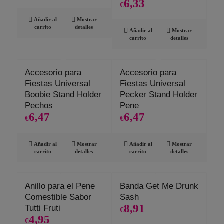
6,33
€
Añadir al
Mostrar
carrito
detalles
Añadir al
Mostrar
carrito
detalles
Accesorio para
Accesorio para
Fiestas Universal
Fiestas Universal
Boobie Stand Holder
Pecker Stand Holder
Pechos
Pene
6,47
6,47
€
€
Añadir al
Mostrar
Añadir al
Mostrar
carrito
detalles
carrito
detalles
Anillo para el Pene
Banda Get Me Drunk
Comestible Sabor
Sash
8,91
Tutti Fruti
€
4,95
€