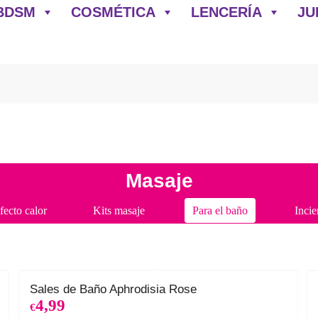
BDSM
COSMÉTICA
LENCERÍA
JU
Masaje
fecto calor
Kits masaje
Para el baño
Incie
Sales de Baño Aphrodisia Rose
4,99
€