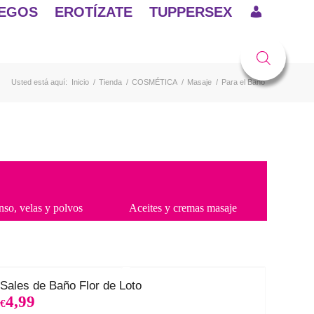
EGOS
EROTÍZATE
TUPPERSEX
Usted está aquí:
Inicio
/
Tienda
/
COSMÉTICA
/
Masaje
/
Para el Baño
nso, velas y polvos
Aceites y cremas masaje
Sales de Baño Flor de Loto
4,99
€