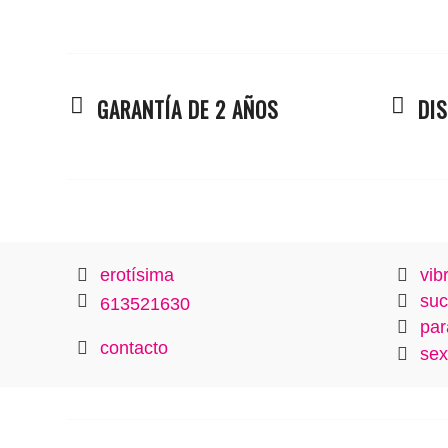
GARANTÍA DE 2 AÑOS
DI
erotísima
vib
suc
613521630
par
contacto
sex