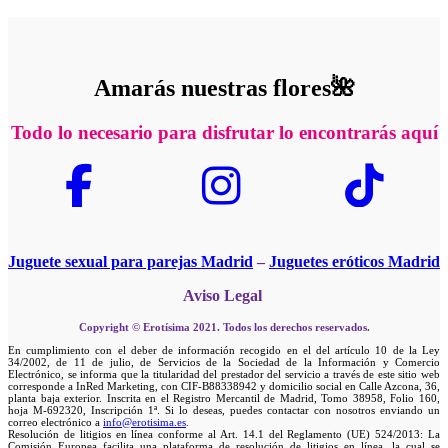
Amarás nuestras flores🌺
Todo lo necesario para disfrutar lo encontrarás aquí
Juguete sexual para parejas Madrid
–
Juguetes eróticos Madrid
Aviso Legal
Copyright © Erotísima 2021. Todos los derechos reservados.
En cumplimiento con el deber de información recogido en el del artículo 10 de la Ley
34/2002, de 11 de julio, de Servicios de la Sociedad de la Información y Comercio
Electrónico, se informa que la titularidad del prestador del servicio a través de este sitio web
corresponde a InRed Marketing, con CIF-B88338942 y domicilio social en Calle Azcona, 36,
planta baja exterior. Inscrita en el Registro Mercantil de Madrid, Tomo 38958, Folio 160,
hoja M-692320, Inscripción 1ª. Si lo deseas, puedes contactar con nosotros enviando un
correo electrónico a
info@erotisima.es
.
Resolución de litigios en línea conforme al Art. 14.1 del Reglamento (UE) 524/2013: La
Comisión Europea facilita una plataforma de resolución de litigios en línea, la cual se