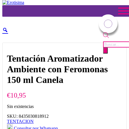
Tienda
Usted está aquí:
Inicio
1
/
Tienda
2
/
COSMÉTICA
3
/
Afrodisiacos
4
/
Tentación Aromatizador Ambiente con Feromonas 150 ml Canela
Búsqueda
de
productos
Tentación Aromatizador
Ambiente con Feromonas
150 ml Canela
€
10,95
Sin existencias
SKU:
8435030818912
TENTACION
Consultar por Whatsapp