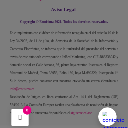
Aviso Legal
Copyright © Erotísima 2021. Todos los derechos reservados.
En cumplimiento con el deber de información recogido en el del artículo 10 de la
Ley 34/2002, de 11 de julio, de Servicios de la Sociedad de la Información y
Comercio Electrónico, se informa que la titularidad del prestador del servicio a
través de este sitio web corresponde a InRed Marketing, con CIF-B88338942 y
domicilio social en Calle Azcona, 36, planta baja exterior. Inscrita en el Registro
Mercantil de Madrid, Tomo 38958, Folio 160, hoja M-692320, Inscripción 1ª.
Si lo deseas, puedes contactar con nosotros enviando un correo electrónico a
info@erotisima.es
.
Resolución de litigios en línea conforme al Art. 14.1 del Reglamento (UE)
524/2013: La Comisión Europea facilita una plataforma de resolución de litigios
0
en línea, la cual se encuentra disponible en el
siguiente enlace
.