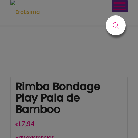
Tienda
Usted está aquí:
Inicio
/
Tienda
/
BDSM
/
SADO
/
Fustas Floggers y Palas
/
Rimba Bondage Play Pala de Bamboo
Rimba Bondage
Play Pala de
Bamboo
17,94
€
Hay existencias