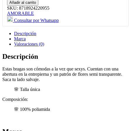
Amorable
Añadir al carrito
Braga
SKU:
8718924220955
Abierta
AMORABLE
Color
Consultar por Whatsapp
Rojo
y
Negro
Descripción
Talla
Marca
Única
Valoraciones (0)
cantidad
Descripción
Estas bragas son cómodas a la vez que sexys. Cuentan con una
abertura en la entrepierna y un patrón de flores semi transparente.
Saca tu lado salvaje.
Talla única
Composición:
100% poliamida