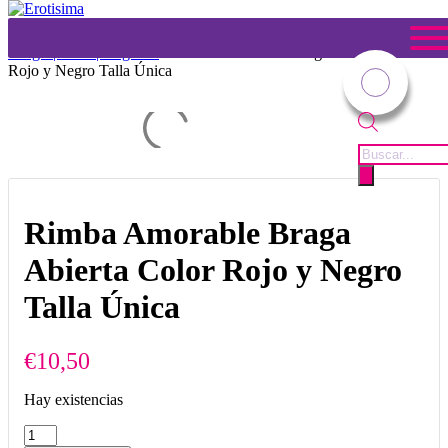
Tienda
Usted está aquí:
Inicio
1
/
Tienda
2
/
Lencería Gral
3
/
BÁSICOS
4
/
Tangas|Shorts|Braguitas
5
/
Rimba Amorable Braga Abierta Color
Rojo y Negro Talla Única
Búsqueda
de
productos
Rimba Amorable Braga
Abierta Color Rojo y Negro
Talla Única
€
10,50
Hay existencias
Rimba