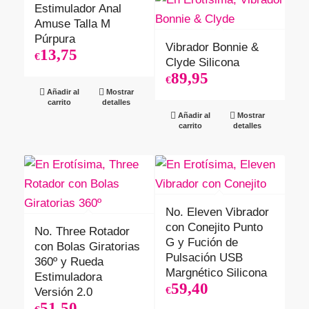
Estimulador Anal
Amuse Talla M
Púrpura
Vibrador Bonnie &
13,75
€
Clyde Silicona
89,95
€
Añadir al
Mostrar
carrito
detalles
Añadir al
Mostrar
carrito
detalles
No. Eleven Vibrador
con Conejito Punto
No. Three Rotador
G y Fución de
con Bolas Giratorias
Pulsación USB
360º y Rueda
Margnético Silicona
Estimuladora
59,40
€
Versión 2.0
51,50