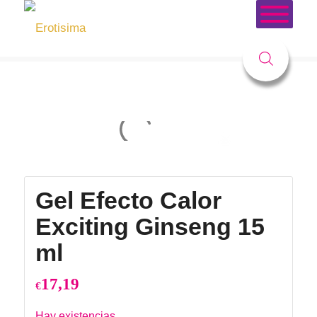
Tienda
Usted está aquí:
Inicio
/
Tienda
/
COSMÉTICA
/
Afrodisiacos
/
Gel Efecto Calor Exciting Ginseng 15 ml
Gel Efecto Calor
Exciting Ginseng 15
ml
17,19
€
Hay existencias