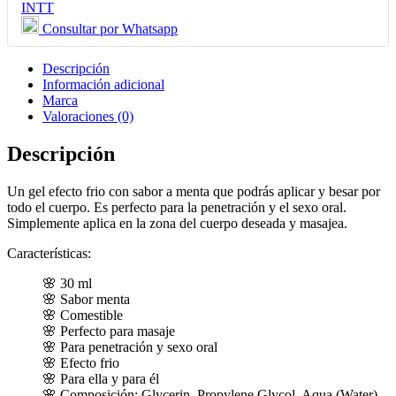
Efecto
INTT
Frio
Consultar por Whatsapp
Frost
30
ml
Descripción
cantidad
Información adicional
Marca
Valoraciones (0)
Descripción
Un gel efecto frio con sabor a menta que podrás aplicar y besar por
todo el cuerpo. Es perfecto para la penetración y el sexo oral.
Simplemente aplica en la zona del cuerpo deseada y masajea.
Características:
30 ml
Sabor menta
Comestible
Perfecto para masaje
Para penetración y sexo oral
Efecto frio
Para ella y para él
Composición: Glycerin, Propylene Glycol, Aqua (Water),