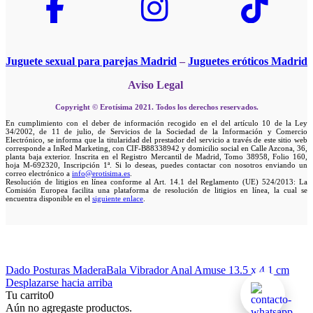
Juguete sexual para parejas Madrid
–
Juguetes eróticos Madrid
Aviso Legal
Copyright © Erotísima 2021. Todos los derechos reservados.
En cumplimiento con el deber de información recogido en el del artículo 10 de la Ley
34/2002, de 11 de julio, de Servicios de la Sociedad de la Información y Comercio
Electrónico, se informa que la titularidad del prestador del servicio a través de este sitio web
corresponde a InRed Marketing, con CIF-B88338942 y domicilio social en Calle Azcona, 36,
planta baja exterior. Inscrita en el Registro Mercantil de Madrid, Tomo 38958, Folio 160,
hoja M-692320, Inscripción 1ª. Si lo deseas, puedes contactar con nosotros enviando un
correo electrónico a
info@erotisima.es
.
Resolución de litigios en línea conforme al Art. 14.1 del Reglamento (UE) 524/2013: La
Comisión Europea facilita una plataforma de resolución de litigios en línea, la cual se
encuentra disponible en el
siguiente enlace
.
Dado Posturas Madera
Bala Vibrador Anal Amuse 13.5 x 4.1 cm
Desplazarse hacia arriba
Tu carrito
0
Aún no agregaste productos.