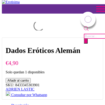
Tienda
Usted está aquí:
Inicio
1
/
Tienda
2
/
Juegos
3
/
Dados
4
/
Dados
Eróticos Alemán
Búsqueda
de
productos
Dados Eróticos Alemán
€
4,90
Solo quedan 1 disponibles
Dados
Añadir al carrito
Eróticos
SKU:
8433345303901
Alemán
ADRIEN LASTIC
cantidad
Consultar por Whatsapp