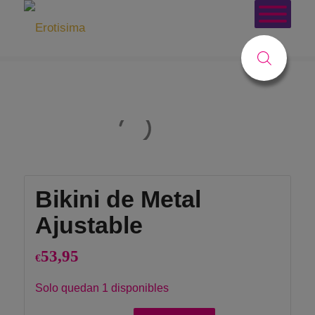
Tienda
Usted está aquí:
Inicio
/
Tienda
/
Lencería Gral
/
BÁSICOS
/
Bikini de Metal Ajustable
Bikini de Metal
Ajustable
53,95
€
Solo quedan 1 disponibles