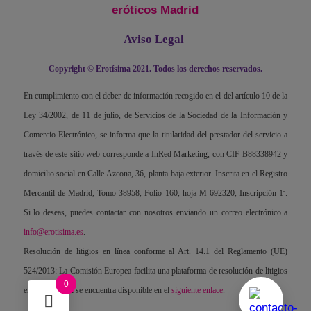
eróticos Madrid
Aviso Legal
Copyright © Erotísima 2021. Todos los derechos reservados.
En cumplimiento con el deber de información recogido en el del artículo 10 de la
Ley 34/2002, de 11 de julio, de Servicios de la Sociedad de la Información y
Comercio Electrónico, se informa que la titularidad del prestador del servicio a
través de este sitio web corresponde a InRed Marketing, con CIF-B88338942 y
domicilio social en Calle Azcona, 36, planta baja exterior. Inscrita en el Registro
Mercantil de Madrid, Tomo 38958, Folio 160, hoja M-692320, Inscripción 1ª.
Si lo deseas, puedes contactar con nosotros enviando un correo electrónico a
info@erotisima.es
.
Resolución de litigios en línea conforme al Art. 14.1 del Reglamento (UE)
524/2013: La Comisión Europea facilita una plataforma de resolución de litigios
0
en línea, la cual se encuentra disponible en el
siguiente enlace
.