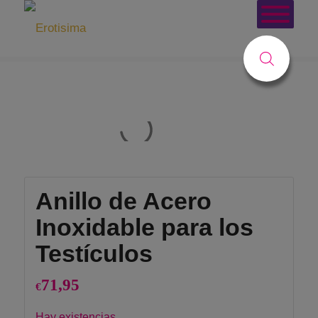
Tienda
Usted está aquí:
Inicio
/
Tienda
/
Juguetes
/
PARA EL PENE
/
Anillos Pene
/
Anillo de Acero Inoxidable para los Testículos
Anillo de Acero
Inoxidable para los
Testículos
71,95
€
Hay existencias