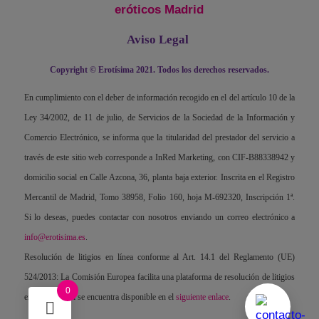
eróticos Madrid
Aviso Legal
Copyright © Erotísima 2021. Todos los derechos reservados.
En cumplimiento con el deber de información recogido en el del artículo 10 de la
Ley 34/2002, de 11 de julio, de Servicios de la Sociedad de la Información y
Comercio Electrónico, se informa que la titularidad del prestador del servicio a
través de este sitio web corresponde a InRed Marketing, con CIF-B88338942 y
domicilio social en Calle Azcona, 36, planta baja exterior. Inscrita en el Registro
Mercantil de Madrid, Tomo 38958, Folio 160, hoja M-692320, Inscripción 1ª.
Si lo deseas, puedes contactar con nosotros enviando un correo electrónico a
info@erotisima.es
.
Resolución de litigios en línea conforme al Art. 14.1 del Reglamento (UE)
524/2013: La Comisión Europea facilita una plataforma de resolución de litigios
0
en línea, la cual se encuentra disponible en el
siguiente enlace
.