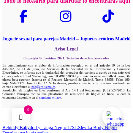
Todo lo necesario para disfrutar lo encontrarás aquí
Juguete sexual para parejas Madrid
–
Juguetes eróticos Madrid
Aviso Legal
Copyright © Erotísima 2021. Todos los derechos reservados.
En cumplimiento con el deber de información recogido en el del artículo 10 de la Ley
34/2002, de 11 de julio, de Servicios de la Sociedad de la Información y Comercio
Electrónico, se informa que la titularidad del prestador del servicio a través de este sitio web
corresponde a InRed Marketing, con CIF-B88338942 y domicilio social en Calle Azcona, 36,
planta baja exterior. Inscrita en el Registro Mercantil de Madrid, Tomo 38958, Folio 160,
hoja M-692320, Inscripción 1ª. Si lo deseas, puedes contactar con nosotros enviando un
correo electrónico a
info@erotisima.es
.
Resolución de litigios en línea conforme al Art. 14.1 del Reglamento (UE) 524/2013: La
Comisión Europea facilita una plataforma de resolución de litigios en línea, la cual se
encuentra disponible en el
siguiente enlace
.
0
Behindy Babydoll y Tanga Negro L/XL
Slevika Body Negro
Desplazarse hacia arriba