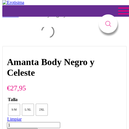
Tienda
Usted está aquí:
Inicio
1
/
Tienda
2
/
Lencería Gral
3
/
LENCERIA
CURVY
4
/
Amanta Body Negro y Celeste
Amanta Body Negro y
Celeste
€
27,95
Talla
S/M
L/XL
2XL
Limpiar
Amanta