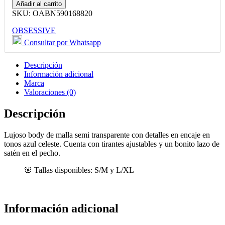
Body
Añadir al carrito
Negro
SKU:
OABN590168820
y
Celeste
OBSESSIVE
cantidad
Consultar por Whatsapp
Descripción
Información adicional
Marca
Valoraciones (0)
Descripción
Lujoso body de malla semi transparente con detalles en encaje en
tonos azul celeste. Cuenta con tirantes ajustables y un bonito lazo de
satén en el pecho.
Tallas disponibles: S/M y L/XL
Información adicional