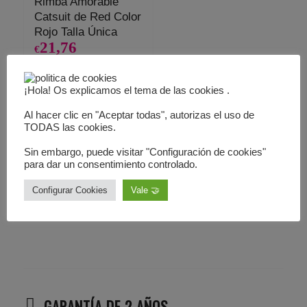
Rimba Amorable
Catsuit de Red Color
Rojo Talla Única
21,76
€
Añadir al
Mostrar
¡Hola! Os explicamos el tema de las cookies .
carrito
detalles
Al hacer clic en "Aceptar todas", autorizas el uso de
TODAS las cookies.
1
2
Página 1 de 2
Sin embargo, puede visitar "Configuración de cookies"
para dar un consentimiento controlado.
Configurar Cookies
Vale 🤝
GARANTÍA DE 2 AÑOS