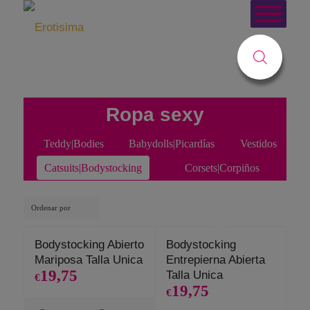
Usted está aquí:
Inicio
/
Tienda
/
Lencería Gral
/
ROPA SEXY
/
Catsuits
Ropa sexy
Teddy|Bodies
Babydolls|Picardías
Vestidos
Catsuits|Bodystocking
Corsets|Corpiños
Ordenar por
Bodystocking Abierto
Bodystocking
Mariposa Talla Unica
Entrepierna Abierta
19,75
Talla Unica
€
19,75
€