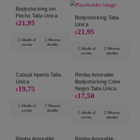
Bodystocking sin
Pecho Talla Unica
Bodystocking Talla
21,95
€
Unica
21,95
€
Añadir al
Mostrar
carrito
detalles
Añadir al
Mostrar
carrito
detalles
Catsuit Aperta Talla
Rimba Amorable
Única
Bodystocking Color
19,75
Negro Talla Única
€
17,50
€
Añadir al
Mostrar
carrito
detalles
Añadir al
Mostrar
carrito
detalles
Rimba Amorable
Rimba Amorable