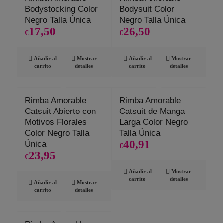
Bodystocking Color
Bodysuit Color
Negro Talla Única
Negro Talla Única
17,50
26,50
€
€
Añadir al
Mostrar
Añadir al
Mostrar
carrito
detalles
carrito
detalles
Rimba Amorable
Rimba Amorable
Catsuit Abierto con
Catsuit de Manga
Motivos Florales
Larga Color Negro
Color Negro Talla
Talla Única
40,91
Única
€
23,95
€
Añadir al
Mostrar
carrito
detalles
Añadir al
Mostrar
carrito
detalles