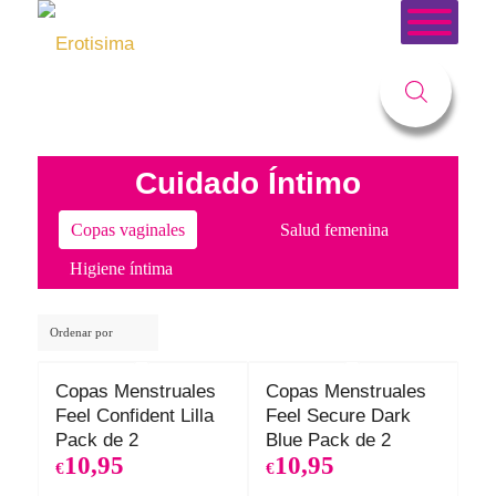
Usted está aquí:
Inicio
/
Tienda
/
COSMÉTICA
/
CUIDADO ÍNTIMO
/
Copas Vaginales
Cuidado Íntimo
Copas vaginales
Salud femenina
Higiene íntima
Ordenar por
Copas Menstruales
Copas Menstruales
Feel Confident Lilla
Feel Secure Dark
Pack de 2
Blue Pack de 2
10,95
10,95
€
€