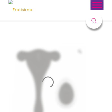
Tienda
Usted está aquí:
Inicio
/
Tienda
/
Juguetes
/
Control Remoto
/
Estimulador de Braguita con Control Remoto USB Negro