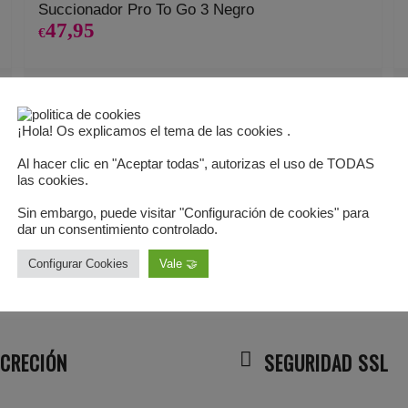
Succionador Pro To Go 3 Negro
47,95
€
Añadir al carrito
Mostrar detalles
¡Hola! Os explicamos el tema de las cookies .
Al hacer clic en "Aceptar todas", autorizas el uso de TODAS
las cookies.
Sin embargo, puede visitar "Configuración de cookies" para
dar un consentimiento controlado.
Configurar Cookies
Vale 🤝
SCRECIÓN
SEGURIDAD SSL