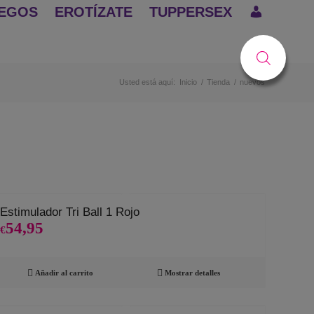
EGOS
EROTÍZATE
TUPPERSEX
Usted está aquí:
Inicio
/
Tienda
/
nuevos
Estimulador Tri Ball 1 Rojo
54,95
€
Añadir al carrito
Mostrar detalles