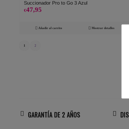
Succionador Pro to Go 3 Azul
47,95
€
Añadir al carrito
Mostrar detalles
1
2
GARANTÍA DE 2 AÑOS
DI