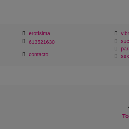
erotísima
vib
suc
613521630
par
contacto
sex
To