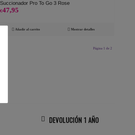
Succionador Pro To Go 3 Rose
47,95
€
Añadir al carrito
Mostrar detalles
Página 1 de 2
DEVOLUCIÓN 1 AÑO