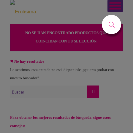
Usted está aquí:
Inicio
/
Tienda
/
Lencería Gral
/
Lencería Masculina
/
Camisetas y Bodys
NO SE HAN ENCONTRADO PRODUCTOS QUE
COINCIDAN CON TU SELECCIÓN.
✖ No hay resultados
Lo sentimos, esta entrada no está disponible, ¿quieres probar con
nuestro buscador?
Para obtener los mejores resultados de búsqueda, sigue estos
consejos: