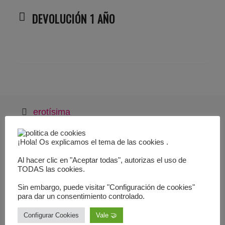
DEVOLUCIÓN 1 AÑO
erotísima
613521630
¡Hola! Os explicamos el tema de las cookies .
contacto
Al hacer clic en "Aceptar todas", autorizas el uso de
TODAS las cookies.
vibradores
succionadores
Sin embargo, puede visitar "Configuración de cookies"
para dar un consentimiento controlado.
para penes
sexo anal
Configurar Cookies
Vale 🤝